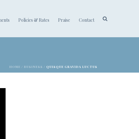
ments
Policies & Rates
Praise
Contact
HOME
/
BUSINESS
/ QUISQUE GRAVIDA LUCTUS