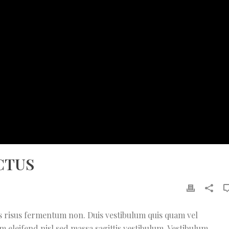
CTUS
lis risus fermentum non. Duis vestibulum quis quam vel
m eleifend nisl sed massa sagittis vestibulum. Vestibulum