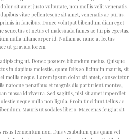
lor sit amet justo vulputate, non mollis velit venenatis.
apibus vitae pellentesque sit amet, venenatis ac purus.
primis in faucibus. Donec volutpat bibendum diam eget
ue senectus et netus et malesuada fames ac turpis egestas.
ium nulla ullamcorper id. Nullam ac nunc at lectus
nec ut gravida lorem.
em adipiscing ut. Donec posuere bibendum metus. Quisque
us in dapibus molestie, quam felis sollicitudin mauris, sit
vel mollis neque. Lorem ipsum dolor sit amet, consectetur
ciis natoque penatibus et magnis dis parturient montes,
n massa id viverra. Sed sagittis, nisl sit amet imperdiet
olestie neque nulla non ligula. Proin tincidunt tellus ac
bibendum. Mauris ut sodales libero. Maecenas feugiat sit
lis risus fermentum non. Duis vestibulum quis quam vel