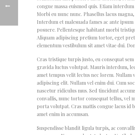
congue massa euismod quis. Etiam interdum do
Morbi eu nunc nunc. Phasellus lacus magna, d
Interdum et malesuada fames ac ante ipsum 
posuere. Pellentesque habitant morbi tristiq
Aliquam adipiscing pretium tortor, eget pret
elementum vestibulum sit amet vitae dui. Do
Cras tristique turpis justo, eu consequat s
gravida luctus volutpat. Mauris interdum, lect
amet tempus velit lectus nec lorem. Nullam 
adipiscing elit. Nullam vel enim dui. Cum so
nascetur ridiculus mus. Sed tincidunt accumsa
convallis, nunc tortor consequat tellus, vel m
porta volutpat. Cras mattis congue lacus id 
amet enim in accumsan.
Suspendisse blandit ligula turpis, ac conval