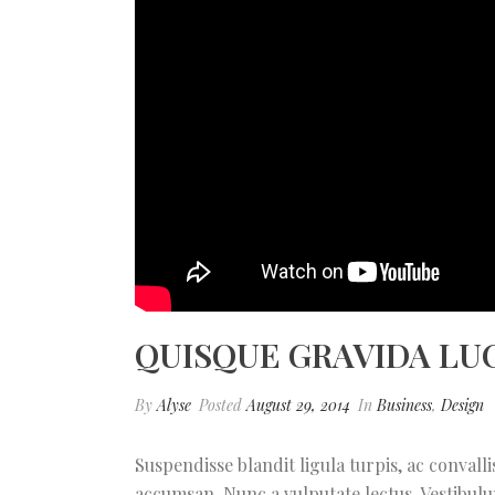
QUISQUE GRAVIDA LU
By
Alyse
Posted
August 29, 2014
In
Business
,
Design
Suspendisse blandit ligula turpis, ac conval
accumsan. Nunc a vulputate lectus. Vestibulu